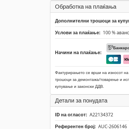
Обработка на плаќања
Дополнителни трошоци за купу
Услови за плаќање:
100 % аван
Банкар
Начини на плаќање:
Фактурирањето се врши на износот на
трошоци за демонтажа/товарење и исп
купување и законски ДДВ.
Детали за понудата
ID на огласот:
A22134372
Референтен број:
AUC-2606146