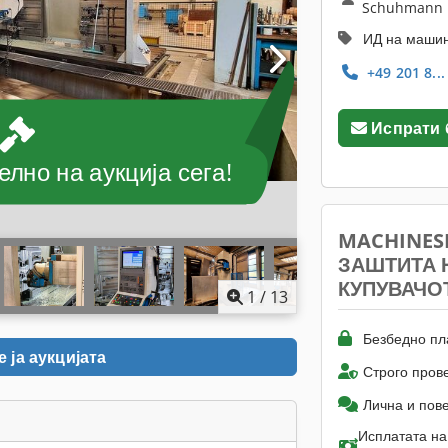
Schuhmann
ИД на машин
+49 201 8..
Испрати
лно на аукција сега!
MACHINES
ЗАШТИТА 
КУПУВАЧО
1
/
13
Безбедно пл
 ја аукцијата
Строго пров
Лична и пов
Исплатата на