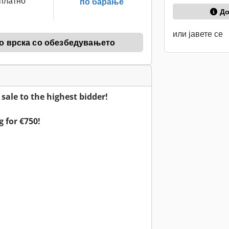
платно
по барање
До
или јавете се
о врска со обезбедувањето
ale to the highest bidder!
g for €750!