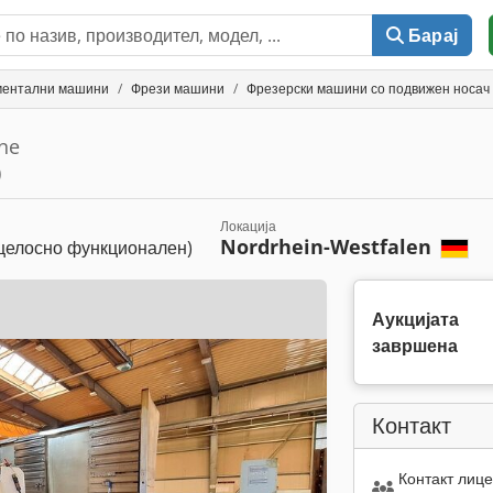
Барај
ументални машини
Фрези машини
Фрезерски машини со подвижен носач
ine
0
Локација
Nordrhein-Westfalen
целосно функционален)
Аукцијата
завршена
Контакт
Контакт лице