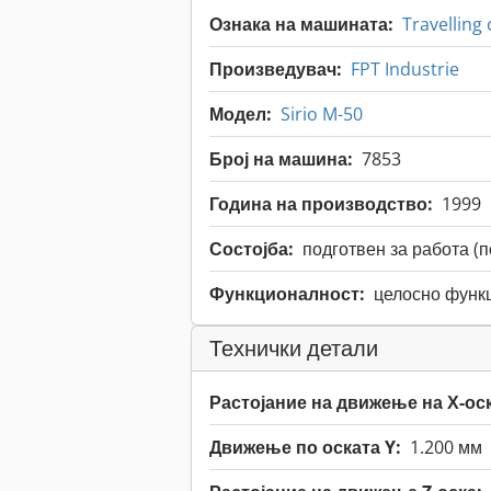
Ознака на машината:
Travelling
Произведувач:
FPT Industrie
Модел:
Sirio M-50
Број на машина:
7853
Година на производство:
1999
Состојба:
подготвен за работа (
Функционалност:
целосно функ
Технички детали
Растојание на движење на Х-оск
Движење по оската Y:
1.200 мм