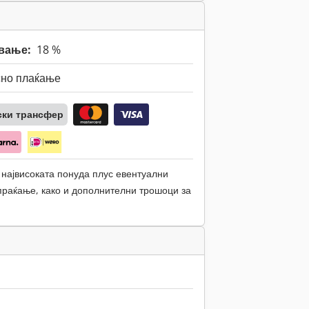
вање:
18 %
сно плаќање
ски трансфер
 највисоката понуда плус евентуални
раќање, како и дополнителни трошоци за