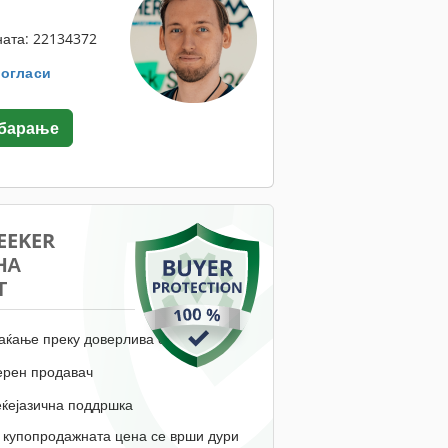
ата: 22134372
. огласи
 барање
EEKER
НА
Т
аќање преку доверлива сметка
ерен продавач
еќејазична поддршка
 купопродажната цена се врши дури