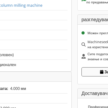
по предавање
 column milling machine
разгледува
Можен прег
Machineseek
на користен
Сите подато
половен)
знаење и сов
ционален
З
ата:
4.000 мм
Доставувач
Професион