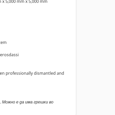
 x 5,000 mm x 5,000 mm
stem
eerosdassi
en professionally dismantled and
 Можно е да има грешки во