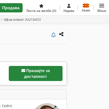
Продава
Јазик
Листа на желби
(0)
Најава
Мени
ИД на огласот: A22134372
Прашајте за
достапност
: Cedric