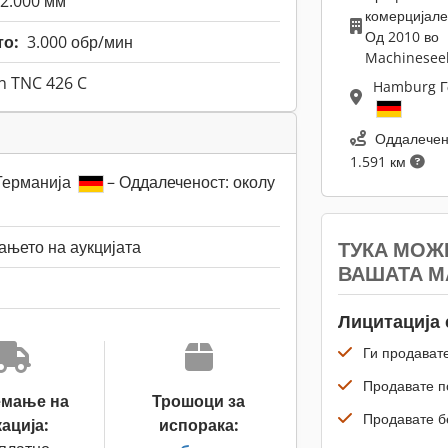
2.000 мм
комерцијале
Од 2010 во
то:
3.000 обр/мин
Machinesee
n TNC 426 C
Hamburg Г
Оддалечен
1.591 км
 Германија
– Оддалеченост: околу
ТУКА МОЖ
њето на аукцијата
ВАШАТА 
Лицитација 
Ги продавате
Продавате по
емање на
Трошоци за
Продавате б
ација:
испорака: