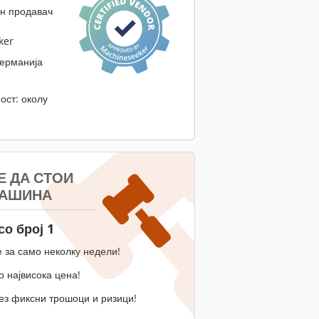
н продавач
ker
ерманија
ост: околу
Е ДА СТОИ
МАШИНА
со број 1
 за само неколку недели!
 највисока цена!
ез фиксни трошоци и ризици!