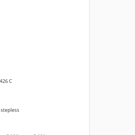
426 C
 stepless