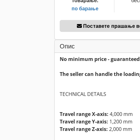
товарање:
бес
по барање
Поставете прашање в
Опис
No minimum price - guaranteed s
The seller can handle the loadin
TECHNICAL DETAILS
Travel range X-axis:
4,000 mm
Travel range Y-axis:
1,200 mm
Travel range Z-axis:
2,000 mm