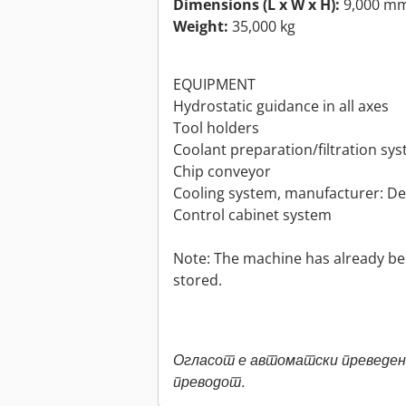
Dimensions (L x W x H):
9,000 mm
Weight:
35,000 kg
EQUIPMENT
Hydrostatic guidance in all axes
Tool holders
Coolant preparation/filtration sy
Chip conveyor
Cooling system, manufacturer: D
Control cabinet system
Note: The machine has already be
stored.
Огласот е автоматски преведен.
преводот.