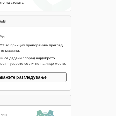
то на стоката.
ње
лед
er во принцип препорачува преглед
ите машини.
ци се дадени според најдоброто
ест – уверете се лично на лице место.
акажете разгледување
ален