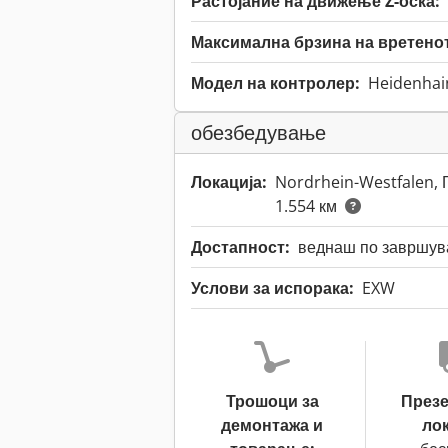
Растојание на движење Z-оска:
Максимална брзина на вретено
Модел на контролер:
Heidenhai
обезбедување
Локација:
Nordrhein-Westfalen,
1.554 км
Достапност:
веднаш по завршува
Услови за испорака:
EXW
Трошоци за
През
демонтажа и
лок