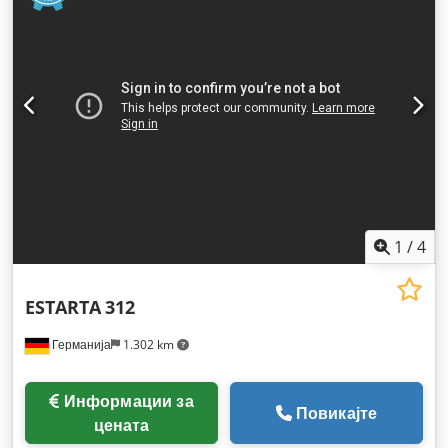
1
/
4
ESTARTA
312
Германија
1.302 km
Информации за
Повикајте
цената