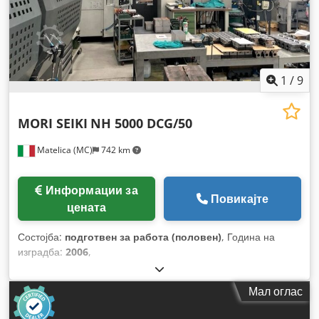
1
/
9
MORI SEIKI
NH 5000 DCG/50
Matelica (MC)
742 km
Информации за
Повикајте
цената
Состојба:
подготвен за работа (половен)
, Година на
изградба:
2006
,
Мал оглас