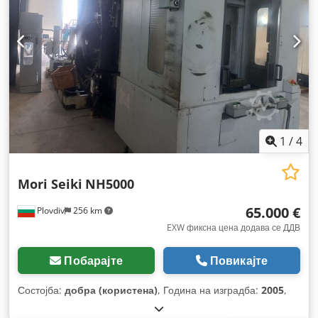
1
/
4
Mori Seiki
NH5000
65.000 €
Plovdiv
256 km
EXW фиксна цена додава се ДДВ
Побарајте
Повикајте
Состојба:
добра (користена)
, Година на изградба:
2005
,