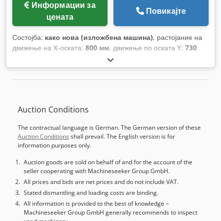
Информации за
Повикајте
цената
Состојба:
како нова (изложбена машина)
, растојание на
движење на Х-оската:
800 мм
, движење по оската Y:
730
мм
, растојание на движење Z-оска:
800 мм
, Опрема:
транспортер за струготини
,
Auction Conditions
The contractual language is German. The German version of these
Auction Conditions
shall prevail. The English version is for
information purposes only.
Auction goods are sold on behalf of and for the account of the
seller cooperating with Machineseeker Group GmbH.
All prices and bids are net prices and do not include VAT.
Stated dismantling and loading costs are binding.
All information is provided to the best of knowledge –
Machineseeker Group GmbH generally recommends to inspect