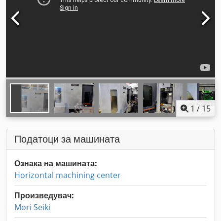
1
/
15
Податоци за машината
Ознака на машината:
Horizontal machining center
Произведувач:
Mori Seiki