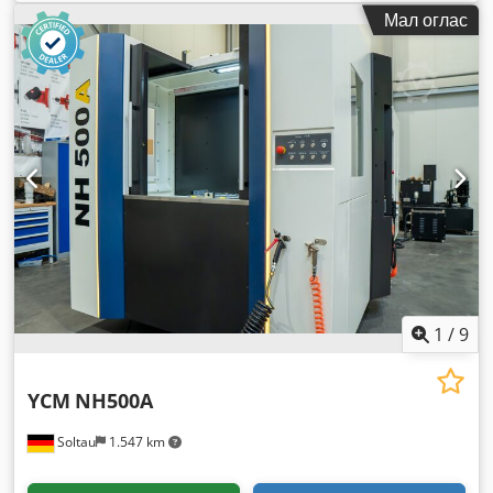
Мал оглас
1
/
9
YCM
NH500A
Soltau
1.547 km