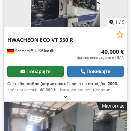
масата:
3.500 кг
, дијаметар на алатот:
80 мм
, должина на
алатот:
330 мм
, Опрема:
брзина на вртење со
бесконечно варирање, документација / прирачник,
транспортер за струготини
,
1
/
5
HWACHEON
ECO VT 550 R
40.000 €
Sehmatal
1.196 km
фиксна цена додава се ДДВ
Побарајте
Повикајте
Состојба:
добра (користена)
, Година на изградба:
2006
,
работни часови:
40.000 h
, Функционалност:
целосно
функционален
, број на машина/возило:
M086
,
максимална брзина на вретеното:
1.500 обр/мин
, брзина
Мал оглас
на вретено (мин.):
15 обр/мин
, моќност на моторот на
вретено:
22.000 W
,