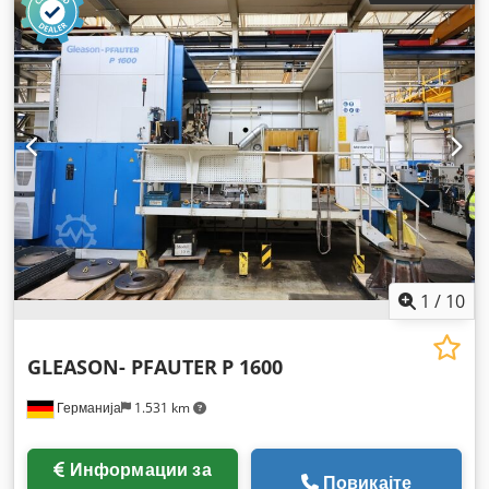
1
/
10
GLEASON- PFAUTER
P 1600
Германија
1.531 km
Информации за
Повикајте