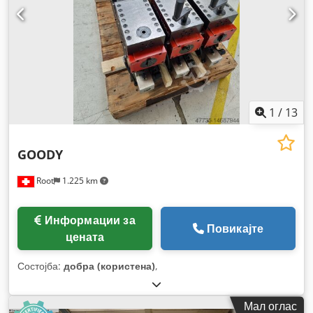
варирање, документација / прирачник
,
1
/
13
GOODY
Root
1.225 km
Информации за
Повикајте
цената
Состојба:
добра (користена)
,
Мал оглас