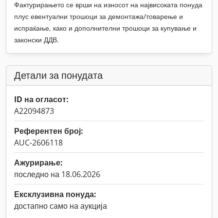
Фактурирањето се врши на износот на највисоката понуда
плус евентуални трошоци за демонтажа/товарење и
испраќање, како и дополнителни трошоци за купување и
законски ДДВ.
Детали за понудата
ID на огласот:
A22094873
Референтен број:
AUC-2606118
Ажурирање:
последно на 18.06.2026
Ексклузивна понуда:
достапно само на аукција