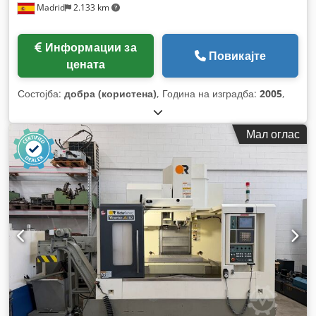
Madrid
2.133 km
Информации за
Повикајте
цената
Состојба:
добра (користена)
, Година на изградба:
2005
,
Мал оглас