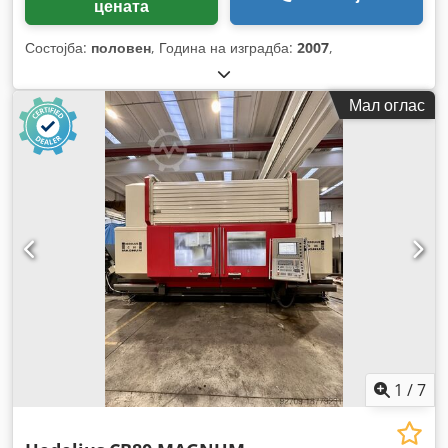
цената
Состојба:
половен
, Година на изградба:
2007
,
Мал оглас
1
/
7