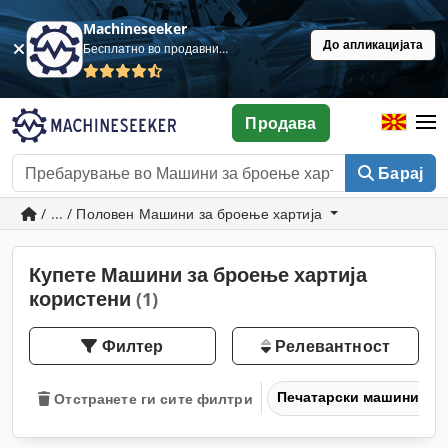
Machineseeker
До апликацијата
Бесплатно во продавница
Продава
Барај
/ ... / Половен Машини за броење хартија
Купете Машини за броење хартија
користени
(1)
Филтер
Релевантност
Печатарски машини и 
Отстранете ги сите филтри