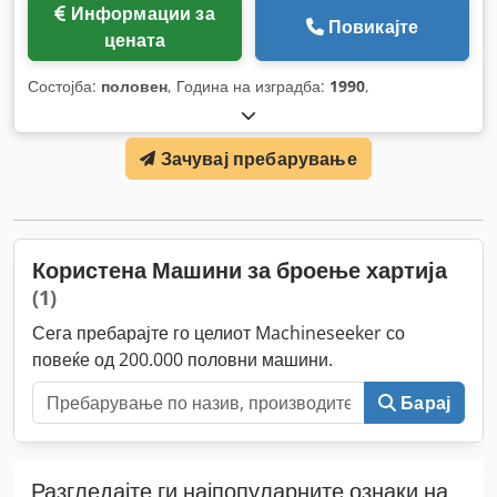
Информации за
Повикајте
цената
Состојба:
половен
, Година на изградба:
1990
,
Зачувај пребарување
Користена Машини за броење хартија
(1)
Сега пребарајте го целиот Machineseeker со
повеќе од 200.000 половни машини.
Барај
Разгледајте ги најпопуларните ознаки на