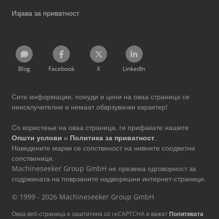
Изјава за приватност
Blog
Facebook
X
LinkedIn
Сите информации, понуди и цени на оваа страница се
неисклучителни и немаат обврзувачки карактер!
Со користење на оваа страница, ги прифаќате нашите
Општи услови
и
Политика за приватност
.
Наведените марки се сопственост на нивните соодветни
сопственици.
Machineseeker Group GmbH не презема одговорност за
содржината на поврзаните надворешни интернет-страници.
© 1999 - 2026 Machineseeker Group GmbH
Оваа веб-страница е заштитена со reCAPTCHA и важат
Политиката