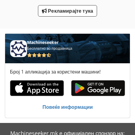
Лим-Свиткување Машини
Рекламирајте тука
Машини За Свиткување На Железо
Статистика На Ent
Тк Градите
Machineseeker
Бесплатно во продавница
Број 1 апликација за користени машини!
Повеќе информации
Machineseeker.mk е официјален спонзор на: