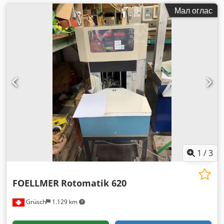
Мал оглас
1
/
3
FOELLMER
Rotomatik 620
Grüsch
1.129 km