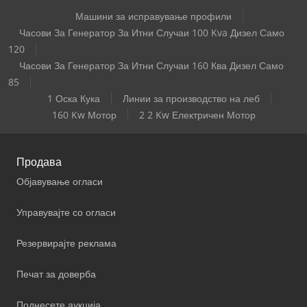
Машини за исправување профили
Часови За Генератор За Итни Случаи 100 Kva Дизел Само
120
Часови За Генератор За Итни Случаи 160 Ква Дизел Само
85
1 Оска Кука
Линии за производство на леб
160 Kw Мотор
2 2 Kw Електричен Мотор
Продава
Објавување огласи
Управувајте со огласи
Резервирајте реклама
Печат за доверба
Поднесете аукција