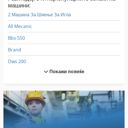
машини:
2 Машина За Шиење За Игла
All Mecanic
Bbs 550
Brand
Dws 200
Покажи повеќе
Eisen Und Hammerwerk Gmbh
Ex Прес Центар
Fngj 20
German
Gkt 60