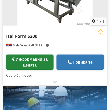
1
/
1
Ital Form
S200
Mala Vranjska
381 km
Информации за
Повикајте
цената
Состојба:
ново
,