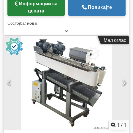
Информации за
Повикајте
цената
Состојба:
ново
,
Мал оглас
1
/
1