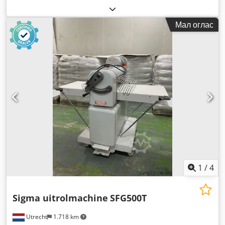
Мал оглас
1
/
4
Sigma uitrolmachine
SFG500T
Utrecht
1.718 km