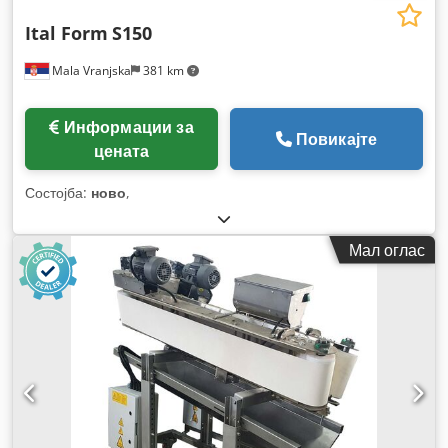
Ital Form
S150
Mala Vranjska
381 km
Информации за
Повикајте
цената
Состојба:
ново
,
Мал оглас