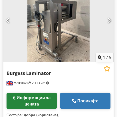
1
/
5
Burgess
Laminator
Melksham
2.113 km
Информации за
Повикајте
цената
Состојба:
добра (користена)
,