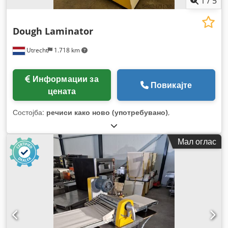
1
/
5
Dough Laminator
Utrecht
1.718 km
Информации за
Повикајте
цената
Состојба:
речиси како ново (употребувано)
,
Мал оглас