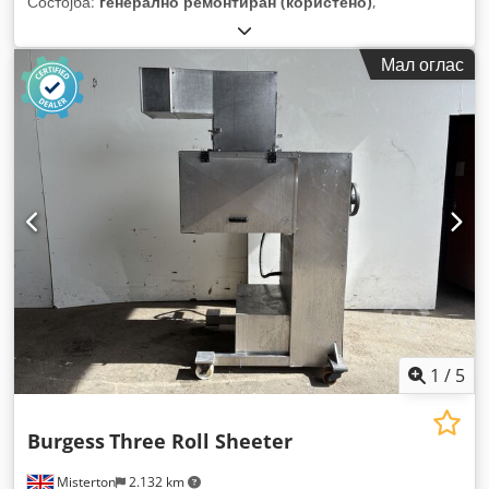
Состојба:
генерално ремонтиран (користено)
,
Мал оглас
1
/
5
Burgess
Three Roll Sheeter
Misterton
2.132 km