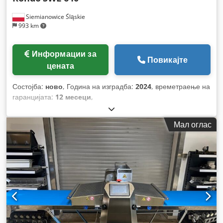
Siemianowice Śląskie
993 km
Информации за
Повикајте
цената
Состојба:
ново
, Година на изградба:
2024
, времетраење на
гаранцијата:
12 месеци
,
Мал оглас