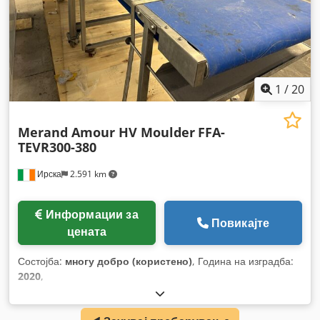
1
/
20
Merand Amour HV Moulder
FFA-
TEVR300-380
Ирска
2.591 km
Информации за
Повикајте
цената
Состојба:
многу добро (користено)
, Година на изградба:
2020
,