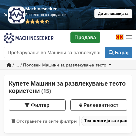
Machineseeker
До апликацијата
Бесплатно во продавница
Продава
Барај
/ ... / Половен Машини за развлекување тесто
Купете Машини за развлекување тесто
користени
(15)
Филтер
Релевантност
Технологија за храна
Отстранете ги сите филтри