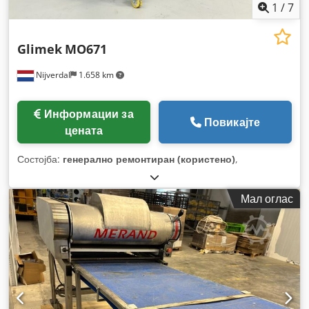
1
/
7
Glimek
MO671
Nijverdal
1.658 km
Информации за
Повикајте
цената
Состојба:
генерално ремонтиран (користено)
,
Мал оглас