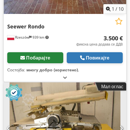
1
/
10
Seewer Rondo
3.500 €
Rzeszów
939 km
фиксна цена додава се ДДВ
Побарајте
Повикајте
Состојба:
многу добро (користено)
,
Мал оглас