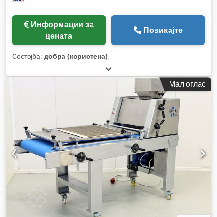
Информации за
Повикајте
цената
Состојба:
добра (користена)
,
Мал оглас