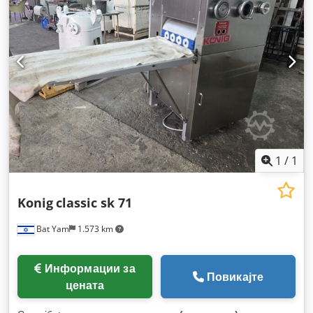
1
/
1
Konig
classic sk 71
Bat Yam
1.573 km
Информации за
Повикајте
цената