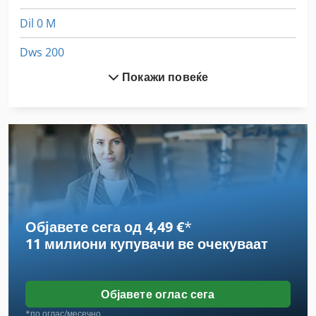
Dil 0 M
Dws 200
Покажи повеќе
Dz 750
Ex Прес Центар
Fngj 20
German
Hsc 20 Linear
Објавете сега од 4,49 €
*
Idx 23
11 милиони купувачи
ве очекуваат
Off-Road Автомобили
Stavostroj Vp 200
Објавете оглас сега
Tur 560
*по оглас/месечно