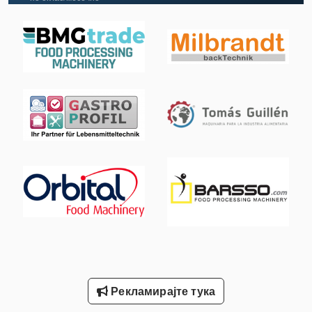
Вклучување Господар Профит 2
Лим-Свиткување Машини
Мало Еднорог 3
Машина За Мелење На Машините
Машина За Мелење На Работ
Машина За Обработка На Лим
Машина За Тестенини
Машини За Свиткување На Железо
Пријавете Се
Статистика На Ent
Рекламирајте тука
Тк Градите