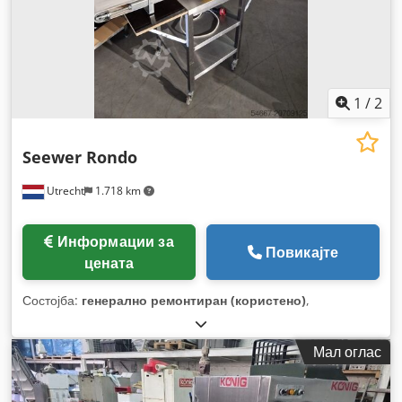
1
/
2
Seewer Rondo
Utrecht
1.718 km
Информации за
Повикајте
цената
Состојба:
генерално ремонтиран (користено)
,
Мал оглас