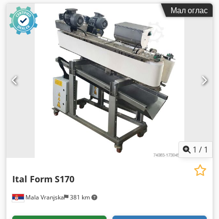
Мал оглас
1
/
1
Ital Form
S170
Mala Vranjska
381 km