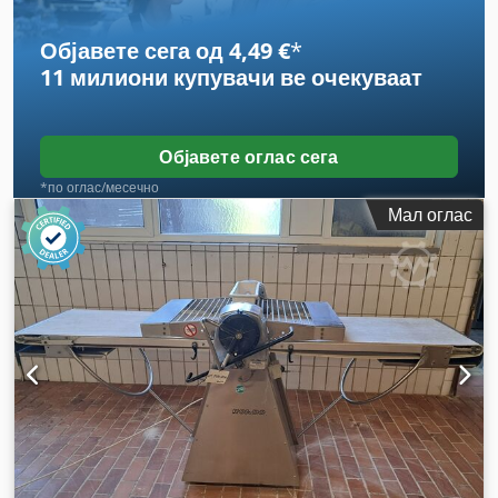
Објавете сега од 4,49 €
*
11 милиони купувачи
ве очекуваат
Објавете оглас сега
*по оглас/месечно
Мал оглас