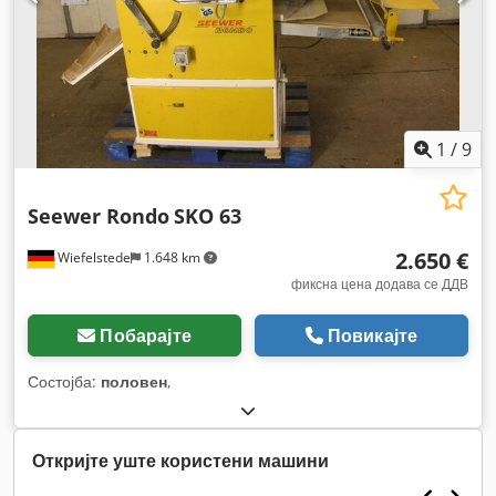
1
/
9
Seewer Rondo
SKO 63
2.650 €
Wiefelstede
1.648 km
фиксна цена додава се ДДВ
Побарајте
Повикајте
Состојба:
половен
,
Откријте уште користени машини