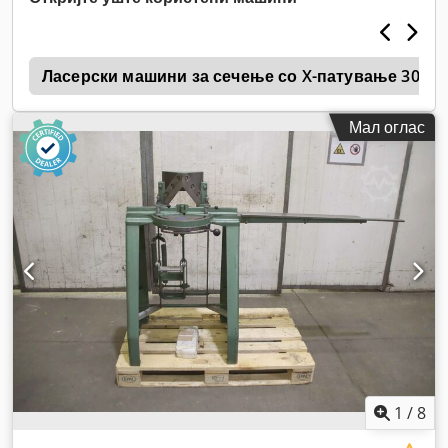
3
Ласерски машини за сечење со X-патување 3000
Мал оглас
1
/
8