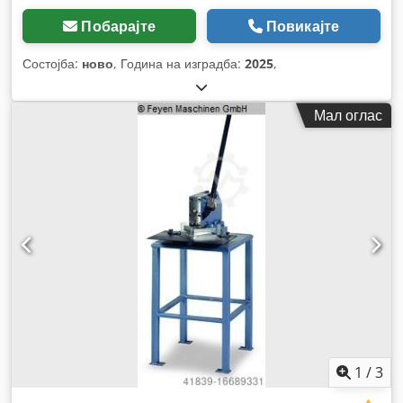
Побарајте
Повикајте
Состојба:
ново
, Година на изградба:
2025
,
Мал оглас
1
/
3