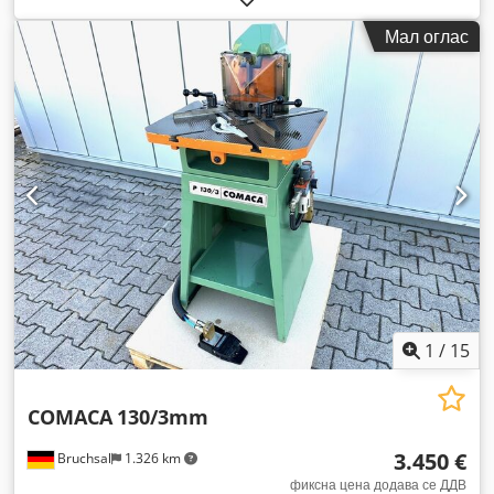
Мал оглас
1
/
15
COMACA
130/3mm
3.450 €
Bruchsal
1.326 km
фиксна цена додава се ДДВ