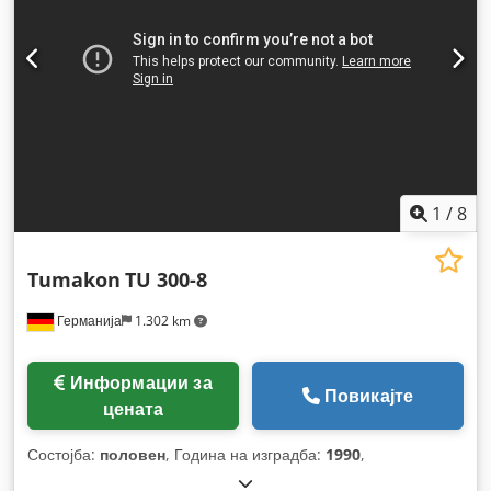
1
/
8
Tumakon
TU 300-8
Германија
1.302 km
Информации за
Повикајте
цената
Состојба:
половен
, Година на изградба:
1990
,