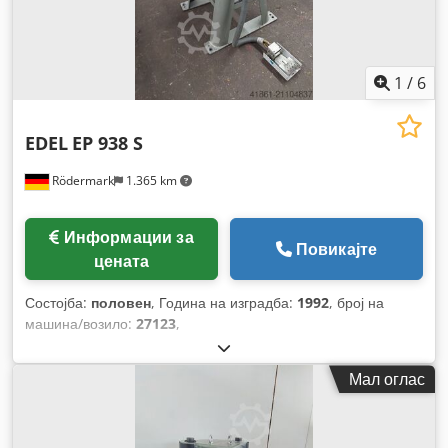
1
/
6
EDEL
EP 938 S
Rödermark
1.365 km
Информации за
Повикајте
цената
Состојба:
половен
, Година на изградба:
1992
, број на
машина/возило:
27123
,
Мал оглас