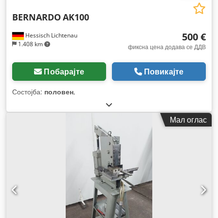
BERNARDO
AK100
500 €
Hessisch Lichtenau
1.408 km
фиксна цена додава се ДДВ
Побарајте
Повикајте
Состојба:
половен
,
Мал оглас