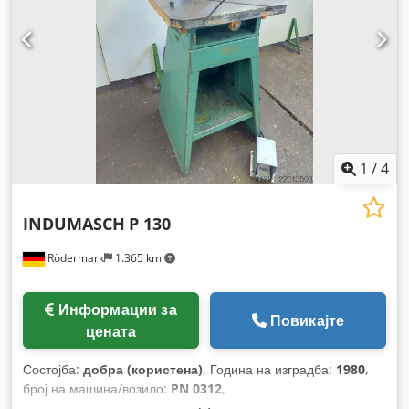
1
/
4
INDUMASCH
P 130
Rödermark
1.365 km
Информации за
Повикајте
цената
Состојба:
добра (користена)
, Година на изградба:
1980
,
број на машина/возило:
PN 0312
,