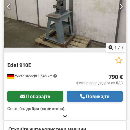
1
/
7
Edel
910E
790 €
Wiefelstede
1.648 km
фиксна цена додава се ДДВ
Побарајте
Повикајте
Состојба:
добра (користена)
,
Откријте уште користени машини