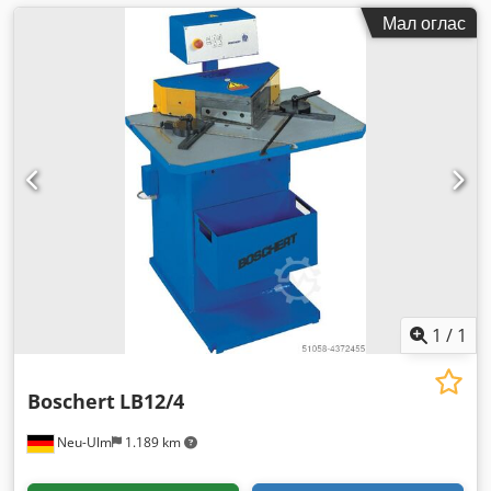
Мал оглас
1
/
1
Boschert
LB12/4
Neu-Ulm
1.189 km