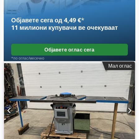
Објавете сега од 4,49 €
*
11 милиони купувачи
ве очекуваат
Објавете оглас сега
*по оглас/месечно
Мал оглас