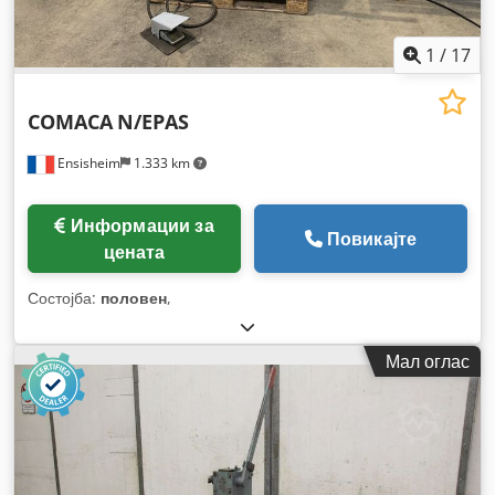
1
/
17
COMACA
N/EPAS
Ensisheim
1.333 km
Информации за
Повикајте
цената
Состојба:
половен
,
Мал оглас