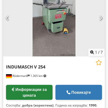
1
/
7
INDUMASCH
V 254
Rödermark
1.365 km
Информации за
Повикајте
цената
Состојба:
добра (користена)
, Година на изградба:
1990
,