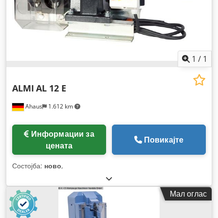
1
/
1
ALMI
AL 12 E
Ahaus
1.612 km
Информации за
Повикајте
цената
Состојба:
ново
,
Мал оглас