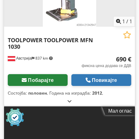
1
/
1
TOOLPOWER
TOOLPOWER MFN
1030
690 €
Австрија
837 km
фиксна цена додава се ДДВ
Побарајте
Повикајте
Состојба:
половен
, Година на изградба:
2012
,
Мал оглас