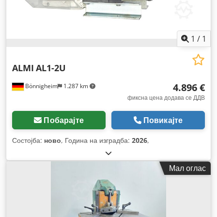
1
/
1
ALMI
AL1-2U
4.896 €
Bönnigheim
1.287 km
фиксна цена додава се ДДВ
Побарајте
Повикајте
Состојба:
ново
, Година на изградба:
2026
,
Мал оглас