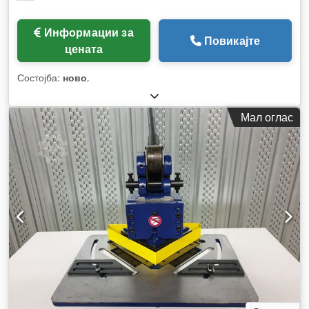
Информации за
Повикајте
цената
Состојба:
ново
,
Мал оглас