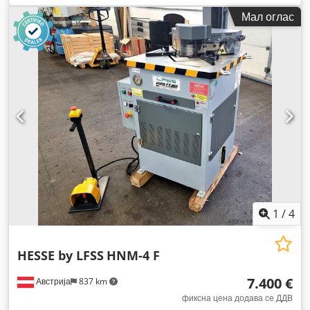
Мал оглас
1
/
4
HESSE by LFSS
HNM-4 F
7.400 €
Австрија
837 km
фиксна цена додава се ДДВ