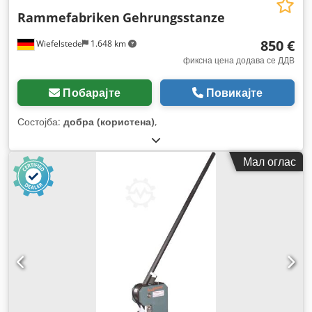
Rammefabriken
Gehrungsstanze
850 €
Wiefelstede
1.648 km
фиксна цена додава се ДДВ
Побарајте
Повикајте
Состојба:
добра (користена)
,
Мал оглас