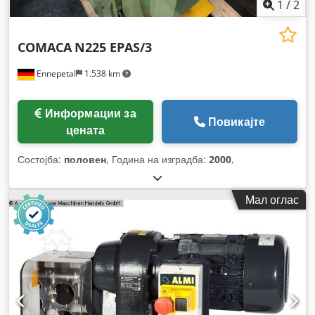
1
/
2
COMACA
N225 EPAS/3
Ennepetal
1.538 km
Информации за
Повикајте
цената
Состојба:
половен
, Година на изградба:
2000
,
Мал оглас