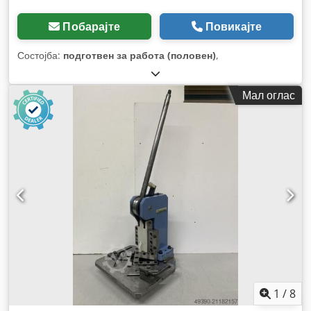
Побарајте
Повикајте
Состојба:
подготвен за работа (половен)
,
Мал оглас
1
/
8