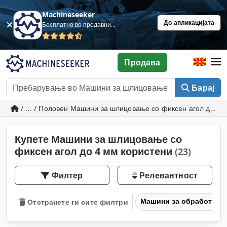
Machineseeker
До апликацијата
Бесплатно во продавница
Продава
Барај
/ ... / Половен Машини за шлицовање со фиксен агол до 4
Купете Машини за шлицовање со
фиксен агол до 4 мм користени
(23)
Филтер
Релевантност
Машини за обработка н
Отстранете ги сите филтри