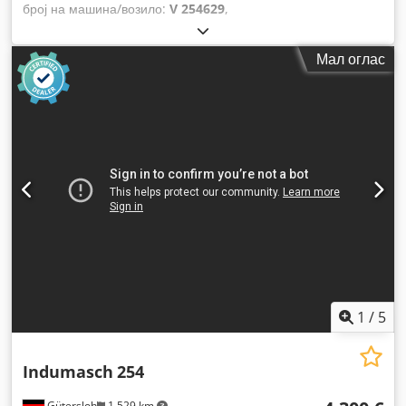
број на машина/возило:
V 254629
,
Мал оглас
1
/
5
Indumasch
254
Gütersloh
1.529 km