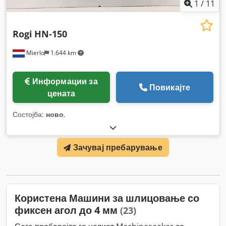
1
/
11
Rogi
HN-150
Mierlo
1.644 km
Информации за
Повикајте
цената
Состојба:
ново
,
Зачувај пребарување
Користена Машини за шлицовање со
фиксен агол до 4 мм
(23)