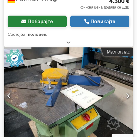
4.300 €
фиксна цена додава се ДДВ
Побарајте
Повикајте
Состојба:
половен
,
Мал оглас