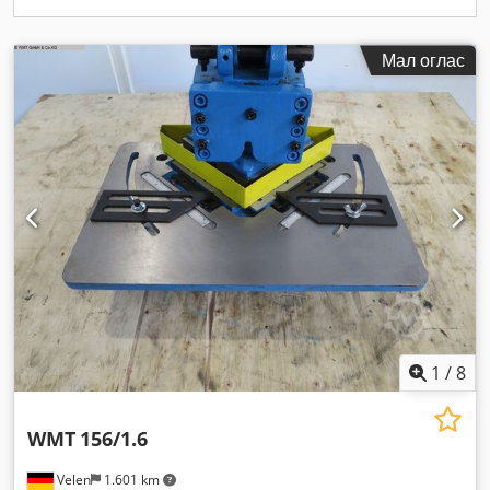
Мал оглас
1
/
8
WMT
156/1.6
Velen
1.601 km