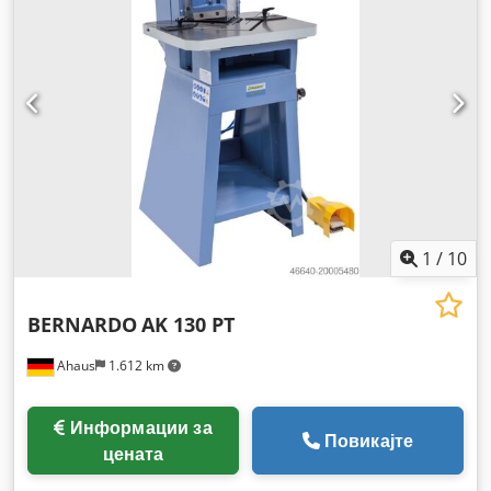
1
/
10
BERNARDO
AK 130 PT
Ahaus
1.612 km
Информации за
Повикајте
цената