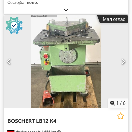
Состојба:
ново
,
Мал оглас
1
/
6
BOSCHERT
LB12 K4
Niederlangen
1.656 km