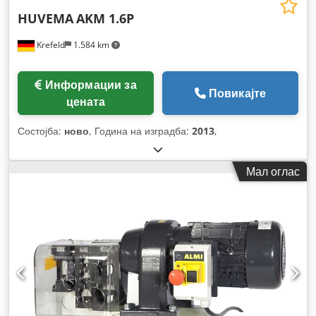
HUVEMA
AKM 1.6P
Krefeld
1.584 km
Информации за
Повикајте
цената
Состојба:
ново
, Година на изградба:
2013
,
Мал оглас