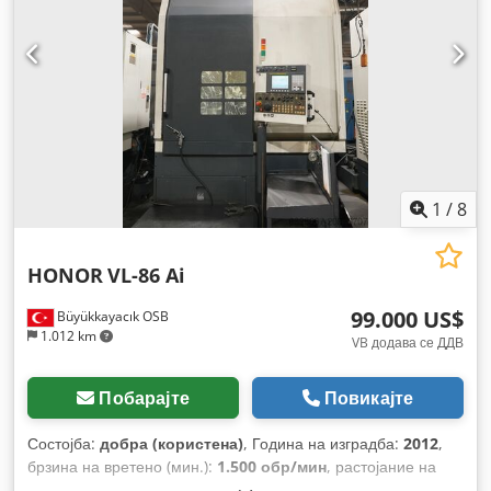
1
/
8
HONOR
VL-86 Ai
99.000 US$
Büyükkayacık OSB
1.012 km
VB додава се ДДВ
Побарајте
Повикајте
Состојба:
добра (користена)
, Година на изградба:
2012
,
брзина на вретено (мин.):
1.500 обр/мин
, растојание на
движење Z-оска:
800 мм
,