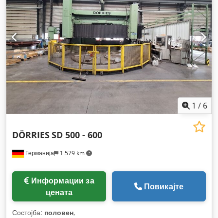
1
/
6
DÖRRIES
SD 500 - 600
Германија
1.579 km
Информации за
Повикајте
цената
Состојба:
половен
,