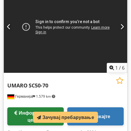
1
/
6
UMARO
SC50-70
Германија
1.579 km
Информации за
Повикајте
Зачувај пребарување
цената