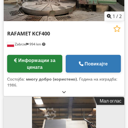
1
/
2
RAFAMET
KCF400
Zabrze
994 km
Информации за
Повикајте
цената
Состојба:
многу добро (користено)
, Година на изградба:
1986
,
Мал оглас