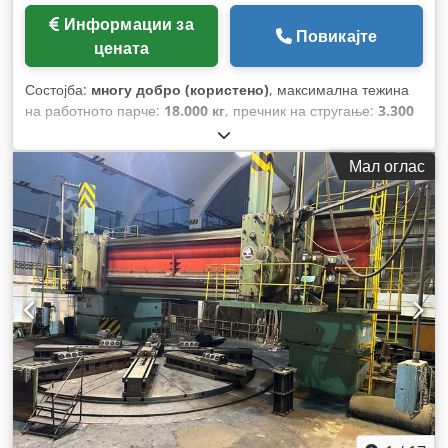
Информации за
Повикајте
цената
Состојба:
многу добро (користено)
, максимална тежина
на работното парче:
18.000 кг
, пречник на стругање:
3.300
мм
,
Мал оглас