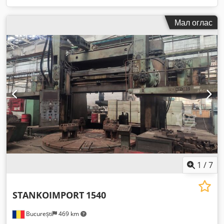
Мал оглас
1
/
7
STANKOIMPORT
1540
București
469 km