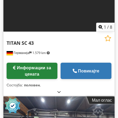
1
/
8
TITAN
SC 43
Германија
1.579 km
Информации за
Повикајте
цената
Состојба:
половен
,
Мал оглас