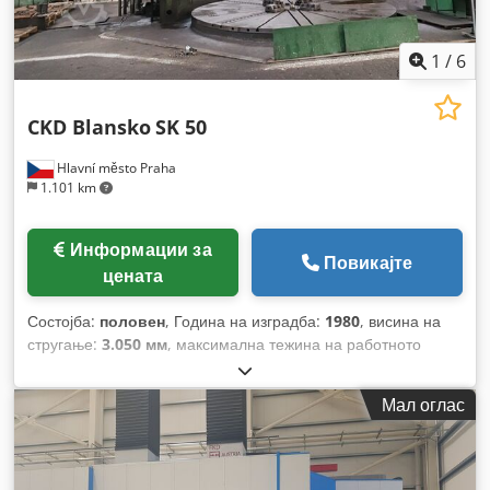
1
/
6
CKD Blansko
SK 50
Hlavní město Praha
1.101 km
Информации за
Повикајте
цената
Состојба:
половен
, Година на изградба:
1980
, висина на
стругање:
3.050 мм
, максимална тежина на работното
парче:
40.000 кг
, пречник на стругање:
5.200 мм
,
Мал оглас