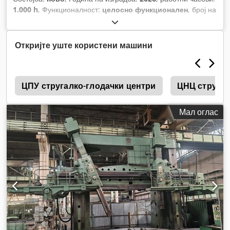
1.000 h
, Функционалност:
целосно функционален
, број на
машина/возило:
SCR 44 2SF
,
Откријте уште користени машини
0
ЦПУ стругалко-глодачки центри
ЦНЦ стругов
Мал оглас