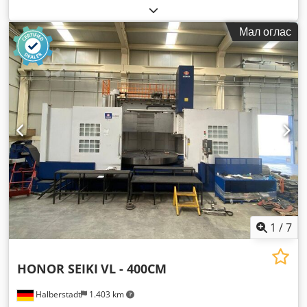
Мал оглас
1
/
7
HONOR SEIKI
VL - 400CM
Halberstadt
1.403 km