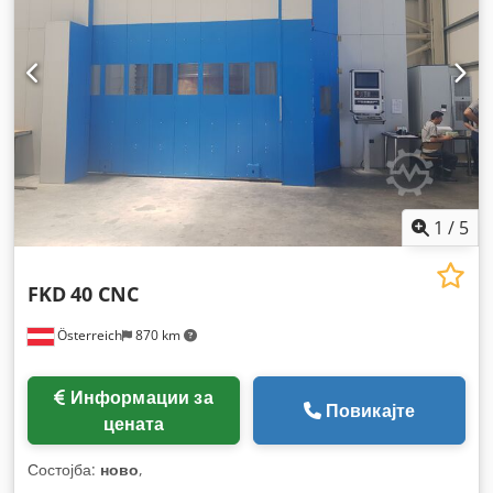
1
/
5
FKD
40 CNC
Österreich
870 km
Информации за
Повикајте
цената
Состојба:
ново
,