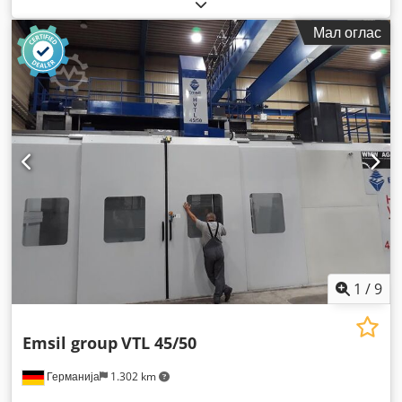
Мал оглас
1
/
9
Emsil group
VTL 45/50
Германија
1.302 km