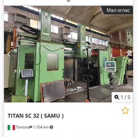
Мал оглас
1
/
5
TITAN
SC 32 ( SAMU )
Tortona
1.104 km