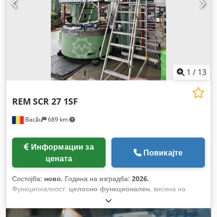
1
/
13
REM
SCR 27 1SF
Bacău
689 km
Информации за
Повикајте
цената
Состојба:
ново
, Година на изградба:
2026
,
Функционалност:
целосно функционален
, висина на
стругање:
2.300 мм
, максимална тежина на работното
парче:
12.000 кг
, дијаметар на стругање над попречниот