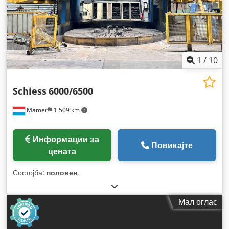
1
/
10
Schiess
6000/6500
Mamer
1.509 km
Информации за
Повикајте
цената
Состојба:
половен
,
Мал оглас