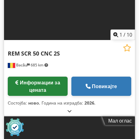
1
/
10
REM
SCR 50 CNC 2S
Bacău
685 km
Информации за
Повикајте
цената
Состојба:
ново
, Година на изградба:
2026
,
Мал оглас