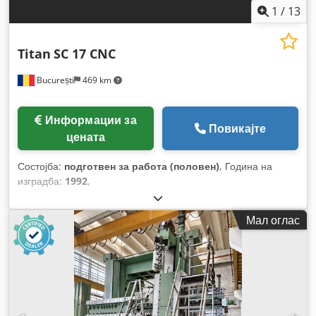
1
/
13
Titan
SC 17 CNC
București
469 km
Информации за
Повикајте
цената
Состојба:
подготвен за работа (половен)
, Година на
изградба:
1992
,
Мал оглас