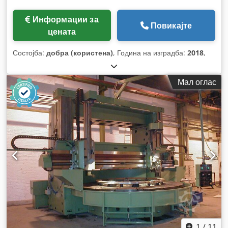
Информации за
Повикајте
цената
Состојба:
добра (користена)
, Година на изградба:
2018
,
Мал оглас
1
/
11