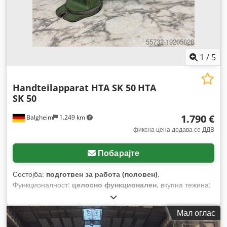
1
/
5
Handteilapparat HTA SK 50
HTA
SK 50
1.790 €
Balgheim
1.249 km
фиксна цена додава се ДДВ
Побарајте
Состојба:
подготвен за работа (половен)
,
Функционалност:
целосно функционален
, вкупна тежина:
21 кг
, висина на центарот:
125 мм
, точност на мерење на
патеката:
3 мм
,
Мал оглас