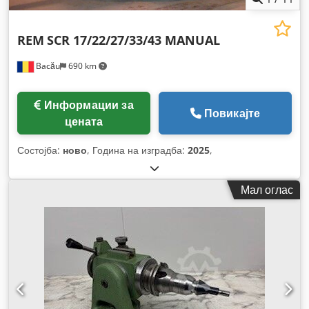
REM
SCR 17/22/27/33/43 MANUAL
Bacău
690 km
Информации за
Повикајте
цената
Состојба:
ново
, Година на изградба:
2025
,
Мал оглас