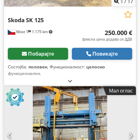
1
/
17
Skoda
SK 125
250.000 €
Most 1
1.175 km
фиксна цена додава се ДДВ
Побарајте
Повикајте
Состојба:
половен
, Функционалност:
целосно
функционален
,
Мал оглас