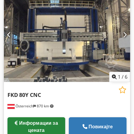
1
/
6
FKD
80Y CNC
Österreich
870 km
Информации за
Повикајте
цената