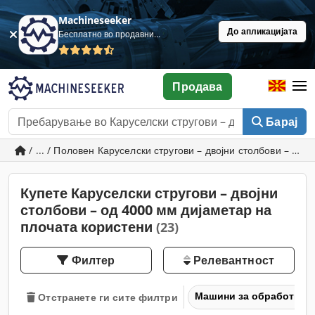
Machineseeker
До апликацијата
Бесплатно во продавница
Продава
Барај
/ ... / Половен Каруселски стругови – двојни столбови – од
Купете Каруселски стругови – двојни
столбови – од 4000 мм дијаметар на
плочата користени
(23)
Филтер
Релевантност
Машини за обработка н
Отстранете ги сите филтри