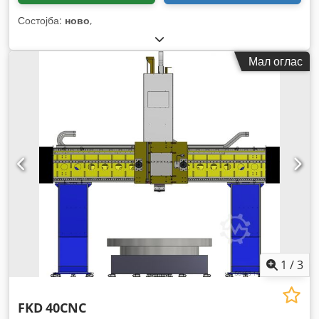
Состојба:
ново
,
Мал оглас
1
/
3
FKD
40CNC