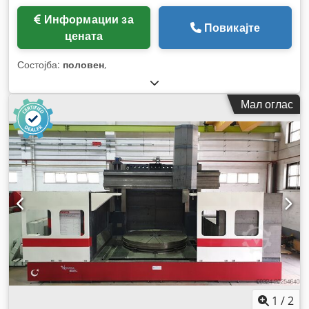
Информации за
Повикајте
цената
Состојба:
половен
,
Мал оглас
1
/
2