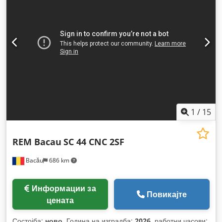
1
/
15
REM Bacau
SC 44 CNC 2SF
Bacău
686 km
Информации за
Повикајте
цената
Состојба:
ново
, Година на изградба:
2026
, работни часови: