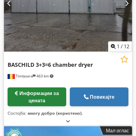
1
/
12
BASCHILD 3+3=6 chamber dryer
Timișoara
463 km
Информации за
Повикајте
цената
Состојба:
многу добро (користено)
,
Мал оглас