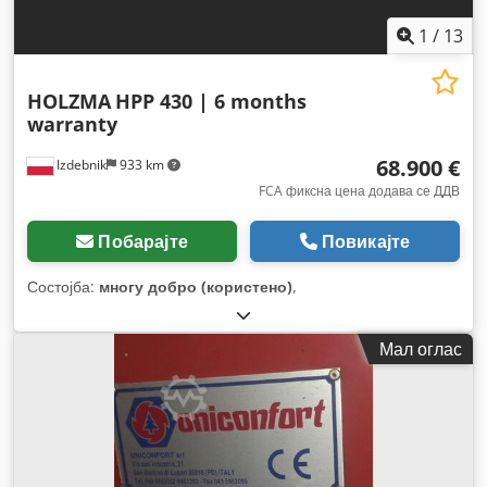
1
/
13
HOLZMA
HPP 430 | 6 months
warranty
68.900 €
Izdebnik
933 km
FCA фиксна цена додава се ДДВ
Побарајте
Повикајте
Состојба:
многу добро (користено)
,
Мал оглас