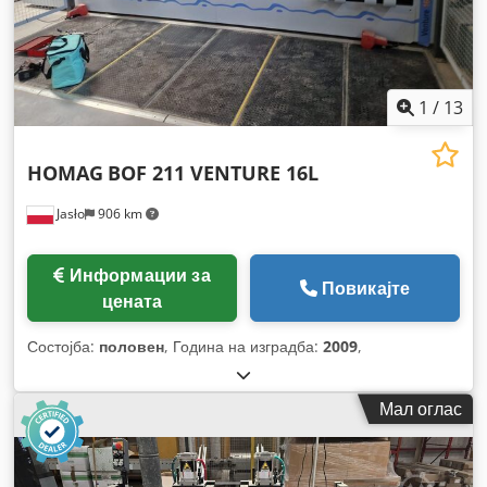
1
/
13
HOMAG
BOF 211 VENTURE 16L
Jasło
906 km
Информации за
Повикајте
цената
Состојба:
половен
, Година на изградба:
2009
,
Мал оглас