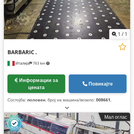
1
/
1
BARBARIC
.
Италија
763 km
Информации за
Повикајте
цената
Состојба:
половен
, број на машина/возило:
008661
,
Мал оглас