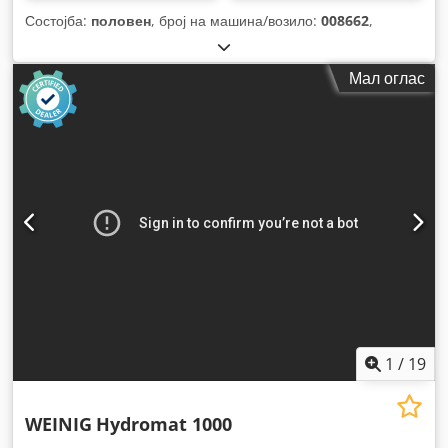
Состојба:
половен
, број на машина/возило:
008662
,
Мал оглас
1
/
19
WEINIG
Hydromat 1000