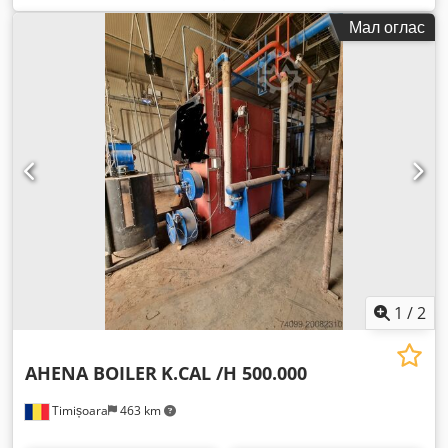
Мал оглас
1
/
2
AHENA BOILER
K.CAL /H 500.000
Timișoara
463 km