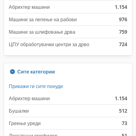
Абрихтер машини
1.154
Машини за лепење на рабови
976
Машини за шлифовање дрва
759
ЦПУ обработувачки центри за дрво
724
Сите категории
Прикажи ги сите понуди
Абрихтер машини
1.154
Бушалки
512
Греење уреди
73
Двострани профилер
51