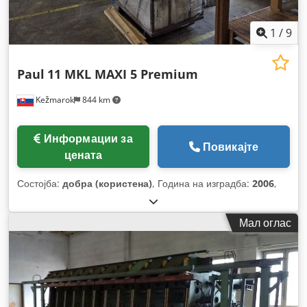
1
/
9
Paul
11 MKL MAXI 5 Premium
Kežmarok
844 km
Информации за
Повикајте
цената
Состојба:
добра (користена)
, Година на изградба:
2006
,
Мал оглас