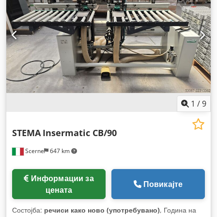
1
/
9
STEMA
Insermatic CB/90
Scerne
647 km
Информации за
Повикајте
цената
Состојба:
речиси како ново (употребувано)
, Година на