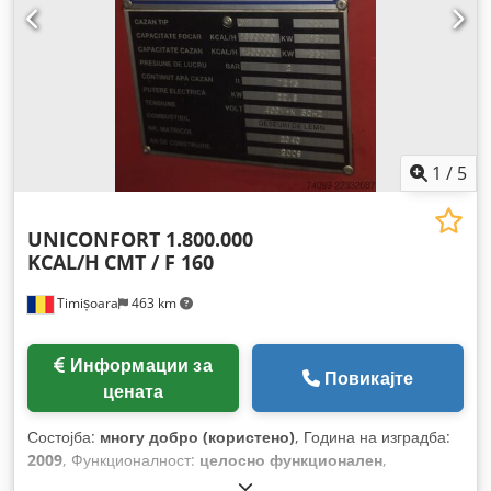
1
/
5
UNICONFORT 1.800.000
KCAL/H
CMT / F 160
Timișoara
463 km
Информации за
Повикајте
цената
Состојба:
многу добро (користено)
, Година на изградба:
2009
, Функционалност:
целосно функционален
,