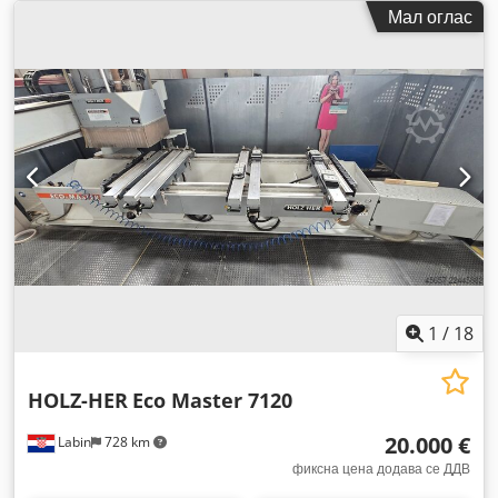
Мал оглас
1
/
18
HOLZ-HER
Eco Master 7120
20.000 €
Labin
728 km
фиксна цена додава се ДДВ