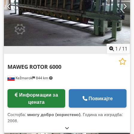
1
/
11
MAWEG
ROTOR 6000
Kežmarok
844 km
Информации за
Повикајте
цената
Состојба:
многу добро (користено)
, Година на изградба:
2008
,