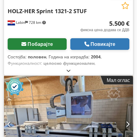
HOLZ-HER
Sprint 1321-2 STUF
5.500 €
Labin
728 km
фиксна цена додава се ДДВ
Побарајте
Повикајте
Состојба:
половен
, Година на изградба:
2004
,
Функционалност:
целосно функционален
,
Мал оглас