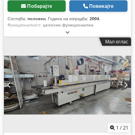
Побарајте
Повикајте
Состојба:
половен
, Година на изградба:
2004
,
Функционалност:
целосно функционален
,
Мал оглас
1
/
21