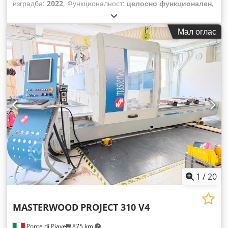
изградба:
2022
, Функционалност:
целосно функционален
,
Мал оглас
1
/
20
MASTERWOOD
PROJECT 310 V4
Ponte di Piave
875 km