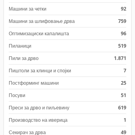
Машини за четки
92
Машини за шлифовање дрва
759
Оптимизациски капалишта
96
Пиланици
519
Пили за дрво
1.871
Пиштоли за клинци и спојки
7
Постформинг машини
25
Посуви
51
Преси за дрво и пиљевину
619
Производство на иверица
1
Секирач за дрва
49