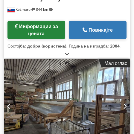
Kežmarok
844 km
Информации за
Повикајте
цената
Состојба:
добра (користена)
, Година на изградба:
2004
,
Мал оглас