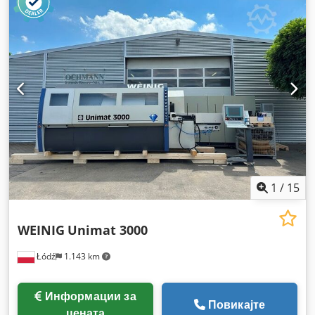
1
/
15
WEINIG
Unimat 3000
Łódź
1.143 km
Информации за
Повикајте
цената