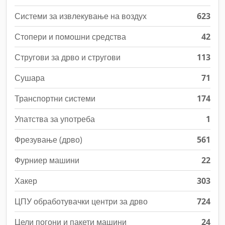
Системи за извлекување на воздух
623
Стопери и помошни средства
42
Стругови за дрво и стругови
113
Сушара
71
Транспортни системи
174
Упатства за употреба
1
Фрезување (дрво)
561
Фурниер машини
22
Хакер
303
ЦПУ обработувачки центри за дрво
724
Цели погони и пакети машини
24