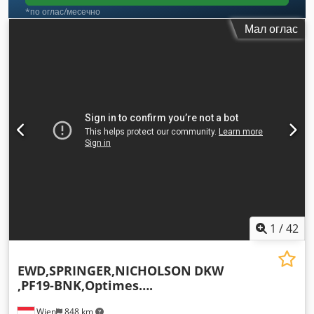
*по оглас/месечно
Мал оглас
1
/
42
EWD,SPRINGER,NICHOLSON
DKW
,PF19-BNK,Optimes….
Wien
848 km