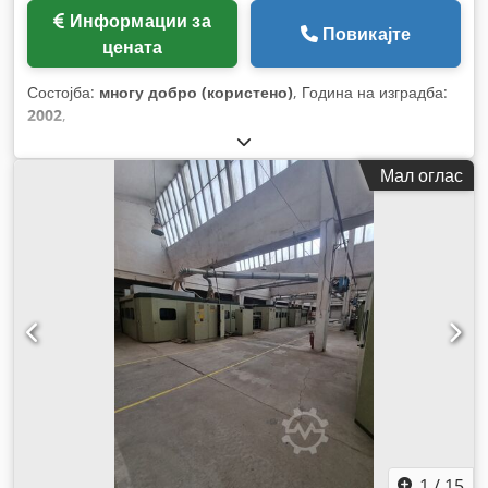
Информации за
Повикајте
цената
Состојба:
многу добро (користено)
, Година на изградба:
2002
,
Мал оглас
1
/
15