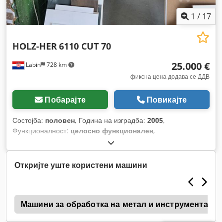
1
/
17
HOLZ-HER
6110 CUT 70
25.000 €
Labin
728 km
фиксна цена додава се ДДВ
Побарајте
Повикајте
Состојба:
половен
, Година на изградба:
2005
,
Функционалност:
целосно функционален
,
Откријте уште користени машини
a
Машини за обработка на метал и инструменталн