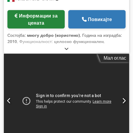
Информации за
Повикајте
цената
Состојба:
многу добро (користено)
, Година на изградба:
2010
, Функционалност:
целосно функционален
,
Мал оглас