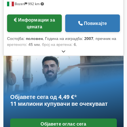
Bozen
992 km
Информации за
Повикајте
цената
Состојба:
половен
, Година на изградба:
2007
, пречник на
вретеното:
45 мм
, број на вретена:
6
,
Објавете сега од 4,49 €
*
11 милиони купувачи
ве очекуваат
Објавете оглас сега