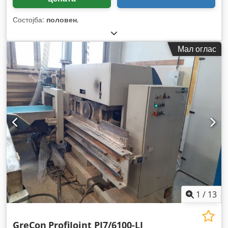
Состојба:
половен
,
Мал оглас
1
/
13
GreCon
ProfiJoint PJ7/6100-LI