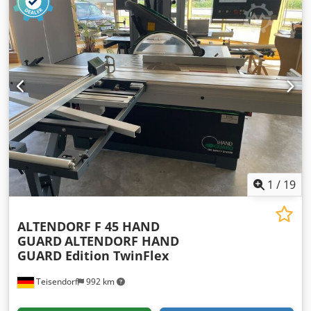
1
/
19
ALTENDORF F 45 HAND
GUARD
ALTENDORF HAND
GUARD Edition TwinFlex
Teisendorf
992 km