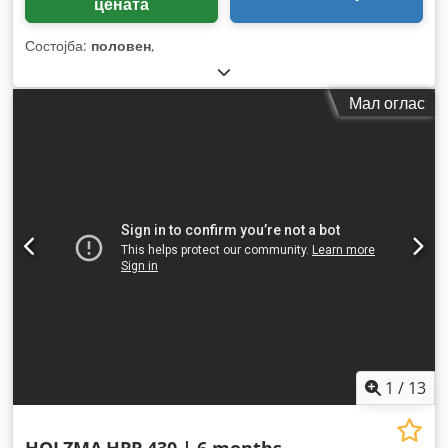
цената
Состојба:
половен
,
Мал оглас
1
/
13