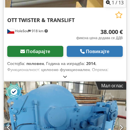
1
/
13
OTT
TWISTER & TRANSLIFT
38.000 €
Holešov
918 km
фиксна цена додава се ДДВ
Побарајте
Повикајте
Состојба:
половен
, Година на изградба:
2014
,
Функционалност:
целосно функционален
, Опрема:
Ознака CE
,
Мал оглас