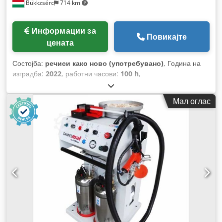
Bükkzsérc
714 km
Информации за
Повикајте
цената
Состојба:
речиси како ново (употребувано)
, Година на
изградба:
2022
, работни часови:
100 h
,
Мал оглас