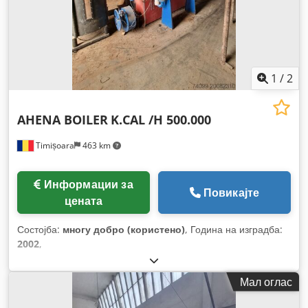
1
/
2
AHENA BOILER
K.CAL /H 500.000
Timișoara
463 km
Информации за
Повикајте
цената
Состојба:
многу добро (користено)
, Година на изградба:
2002
,
Мал оглас