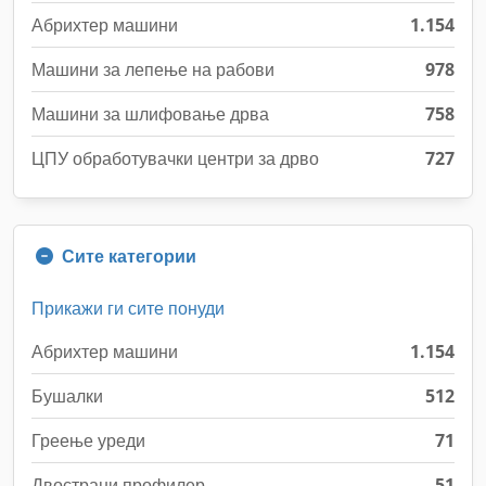
Абрихтер машини
1.154
Машини за лепење на рабови
978
Машини за шлифовање дрва
758
ЦПУ обработувачки центри за дрво
727
Сите категории
Прикажи ги сите понуди
Абрихтер машини
1.154
Бушалки
512
Греење уреди
71
Двострани профилер
51