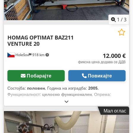
1
/
3
HOMAG
OPTIMAT BAZ211
VENTURE 20
12.000 €
Holešov
918 km
фиксна цена додава се ДДВ
Побарајте
Повикајте
Состојба:
половен
, Година на изградба:
2005
,
Функционалност:
целосно функционален
, Опрема:
Ознака CE
,
Мал оглас