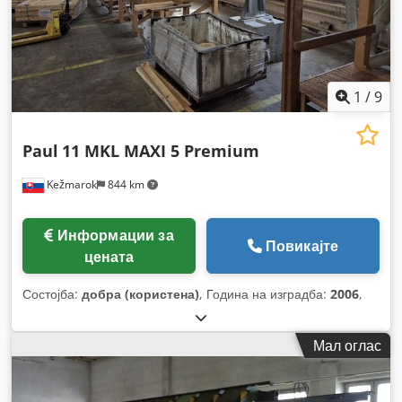
1
/
9
Paul
11 MKL MAXI 5 Premium
Kežmarok
844 km
Информации за
Повикајте
цената
Состојба:
добра (користена)
, Година на изградба:
2006
,
Мал оглас