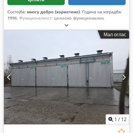
Состојба:
многу добро (користено)
, Година на изградба:
1996
, Функционалност:
целосно функционален
,
Мал оглас
1
/
12