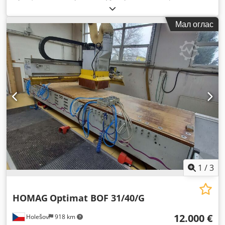
Ознака CE
,
Мал оглас
1
/
3
HOMAG
Optimat BOF 31/40/G
12.000 €
Holešov
918 km