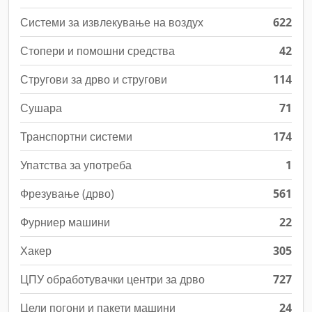
Системи за извлекување на воздух
622
Стопери и помошни средства
42
Стругови за дрво и стругови
114
Сушара
71
Транспортни системи
174
Упатства за употреба
1
Фрезување (дрво)
561
Фурниер машини
22
Хакер
305
ЦПУ обработувачки центри за дрво
727
Цели погони и пакети машини
24