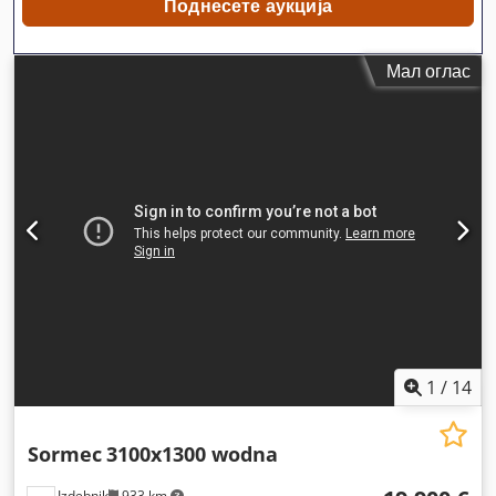
Поднесете аукција
Мал оглас
1
/
14
Sormec
3100x1300 wodna
Izdebnik
933 km