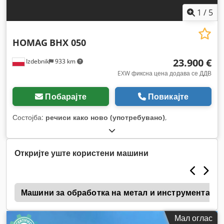
1
/
5
HOMAG
BHX 050
23.900 €
Izdebnik
933 km
EXW фиксна цена додава се ДДВ
Побарајте
Повикајте
Состојба:
речиси како ново (употребувано)
,
Откријте уште користени машини
a
Машини за обработка на метал и инструменталн
Мал оглас