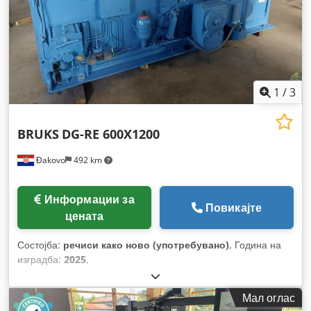
1
/
3
BRUKS
DG-RE 600X1200
Đakovo
492 km
Информации за
Повикајте
цената
Состојба:
речиси како ново (употребувано)
, Година на
изградба:
2025
,
Мал оглас