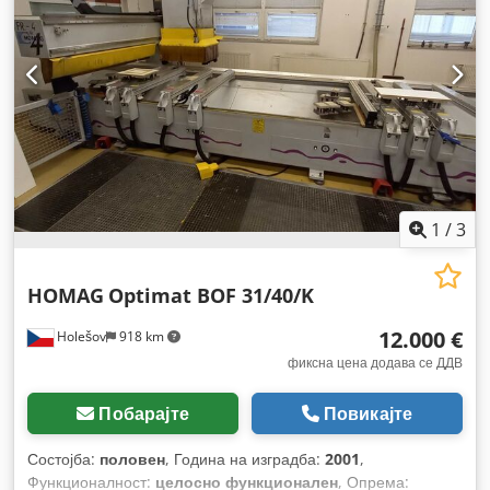
1
/
3
HOMAG
Optimat BOF 31/40/K
12.000 €
Holešov
918 km
фиксна цена додава се ДДВ
Побарајте
Повикајте
Состојба:
половен
, Година на изградба:
2001
,
Функционалност:
целосно функционален
, Опрема: