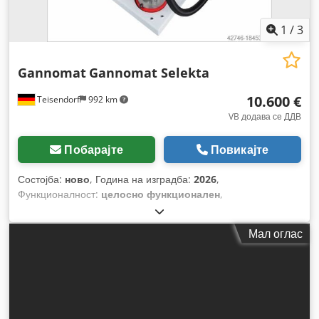
1
/
3
Gannomat
Gannomat Selekta
10.600 €
Teisendorf
992 km
VB додава се ДДВ
Побарајте
Повикајте
Состојба:
ново
, Година на изградба:
2026
,
Функционалност:
целосно функционален
,
Мал оглас