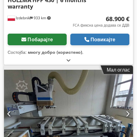
HOLZMA
HPP 430 | 6 months
warranty
68.900 €
Izdebnik
933 km
FCA фиксна цена додава се ДДВ
Побарајте
Повикајте
Состојба:
многу добро (користено)
,
Мал оглас