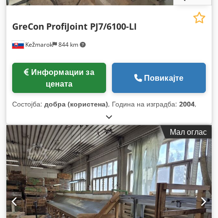
GreCon
ProfiJoint PJ7/6100-LI
Kežmarok
844 km
Информации за
Повикајте
цената
Состојба:
добра (користена)
, Година на изградба:
2004
,
Мал оглас