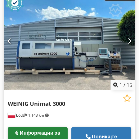
1
/
15
WEINIG
Unimat 3000
Łódź
1.143 km
Информации за
Повикајте