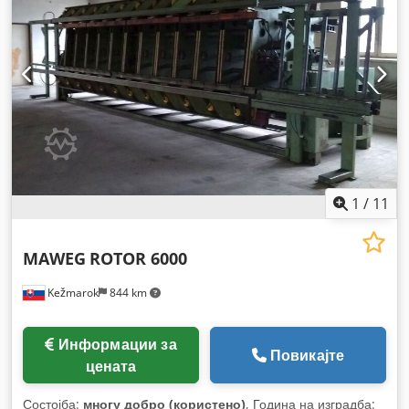
1
/
11
MAWEG
ROTOR 6000
Kežmarok
844 km
Информации за
Повикајте
цената
Состојба:
многу добро (користено)
, Година на изградба: