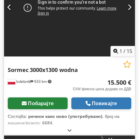
1
/
15
Sormec
3000x1300 wodna
15.500 €
Izdebnik
933 km
EXW фиксна цена додава се ДДВ
Побарајте
Повикајте
Состојба:
речиси како ново (употребувано)
, број на
машина/возило:
6684
,