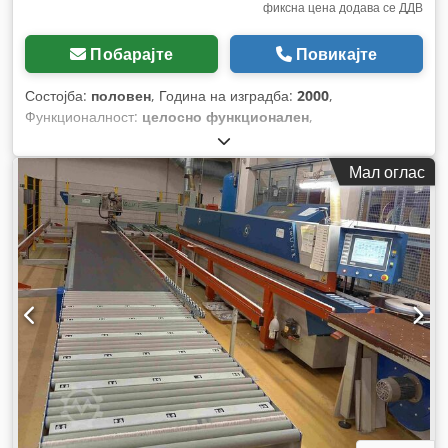
фиксна цена додава се ДДВ
Побарајте
Повикајте
Состојба:
половен
, Година на изградба:
2000
,
Функционалност:
целосно функционален
,
Мал оглас