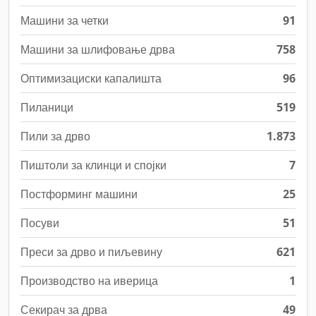
Машини за четки
91
Машини за шлифовање дрва
758
Оптимизациски капалишта
96
Пиланици
519
Пили за дрво
1.873
Пиштоли за клинци и спојки
7
Постформинг машини
25
Посуви
51
Преси за дрво и пиљевину
621
Производство на иверица
1
Секирач за дрва
49