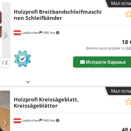
Мал огла
Holzprofi
Breitbandschleifmaschi
nen Schleifbänder
Laakirchen
946 km
18 
фиксна цена додава се ДД
Побарајте повеќе
Испрати барање
1
/
2
Мал огла
Holzprofi
Kreissägeblatt,
Kreissägeblätter
Laakirchen
946 km
48 