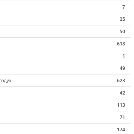
7
25
50
618
1
49
оздух
623
42
113
71
174