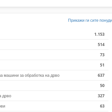
Прикажи ги сите понуд
1.153
514
73
51
за машини за обработка на дрво
637
50
а дрво
327
ови
63