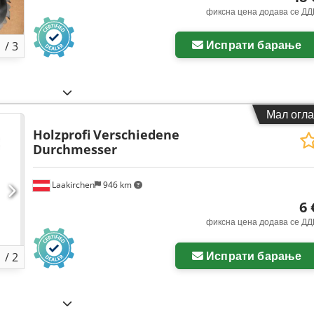
фиксна цена додава се ДД
Испрати барање
1
/
3
Мал огла
Holzprofi
Verschiedene
Durchmesser
Laakirchen
946 km
6 
фиксна цена додава се ДД
Побарајте повеќе
Испрати барање
1
/
2