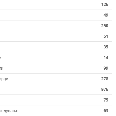
126
49
250
51
35
и
14
ти
99
орци
278
976
75
зредување
63