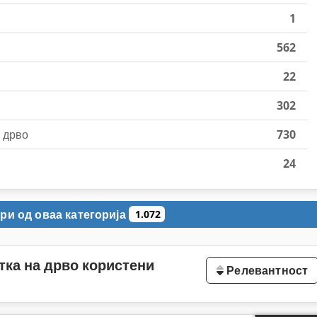
1
562
22
302
 дрво
730
24
ри од оваа категорија
1.072
тка на дрво користени
Релевантност